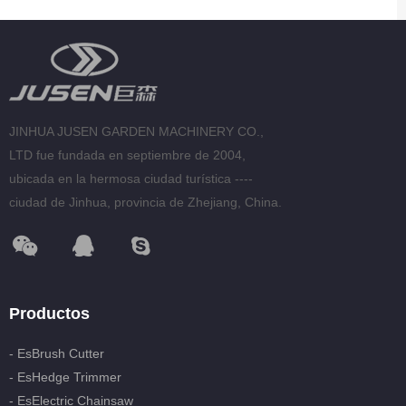
JINHUA JUSEN GARDEN MACHINERY CO.,
LTD fue fundada en septiembre de 2004,
ubicada en la hermosa ciudad turística ----
ciudad de Jinhua, provincia de Zhejiang, China.
Productos
- EsBrush Cutter
- EsHedge Trimmer
- EsElectric Chainsaw