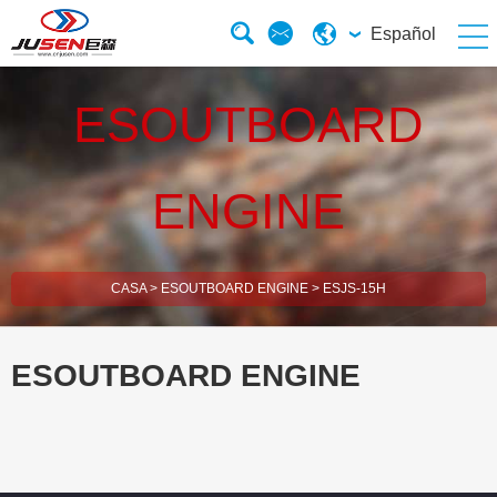
Español
ESOUTBOARD
ENGINE
CASA
>
ESOUTBOARD ENGINE
>
ESJS-15H
ESOUTBOARD ENGINE
esBrush Cutter
esHedge Trimmer