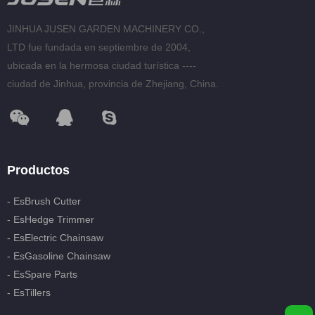
esSpare Parts
JINHUA JUSEN GARDEN MACHINERY CO.,
LTD fue fundada en septiembre de 2004,
esTillers
ubicada en la hermosa ciudad turística ----
ciudad de Jinhua, provincia de Zhejiang, China.
esGasoline Spray Engine
Productos
- EsBrush Cutter
- EsHedge Trimmer
- EsElectric Chainsaw
- EsGasoline Chainsaw
- EsSpare Parts
- EsTillers