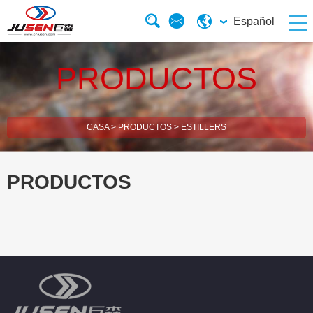
Español
PRODUCTOS
CASA
>
PRODUCTOS
>
ESTILLERS
PRODUCTOS
esBrush Cutter
esHedge Trimmer
esElectric Chainsaw
esGasoline Chainsaw