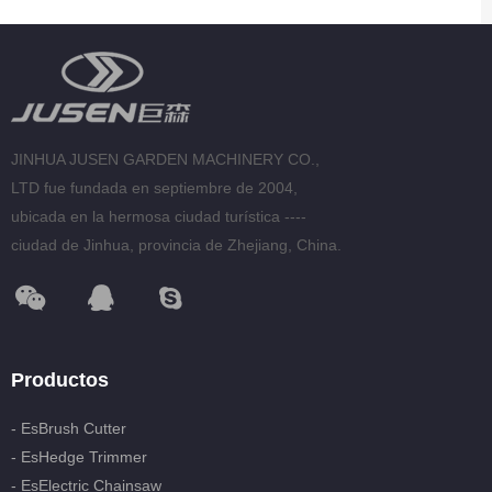
JINHUA JUSEN GARDEN MACHINERY CO.,
LTD fue fundada en septiembre de 2004,
ubicada en la hermosa ciudad turística ----
ciudad de Jinhua, provincia de Zhejiang, China.
Productos
- EsBrush Cutter
- EsHedge Trimmer
- EsElectric Chainsaw