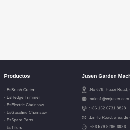
Productos
Jusen Garden Mach
:No 678, Huaxi Road, 
- EsBrush Cutter
- EsHedge Trimmer
:
sales1@cnjusen.com
- EsElectric Chainsaw
:
+86 152 6731 8828
- EsGasoline Chainsaw
:
LinHu Road, área de d
- EsSpare Parts
:+86 579 8266 6936
- EsTillers