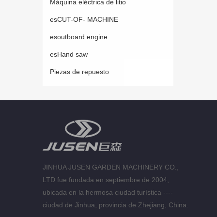
Máquina eléctrica de litio
esCUT-OF- MACHINE
esoutboard engine
esHand saw
Piezas de repuesto
JINHUA JUSEN GARDEN MACHINERY CO.,
LTD fue fundada en septiembre de 2004,
ubicada en la hermosa ciudad turística ----
ciudad de Jinhua, provincia de Zhejiang, China.