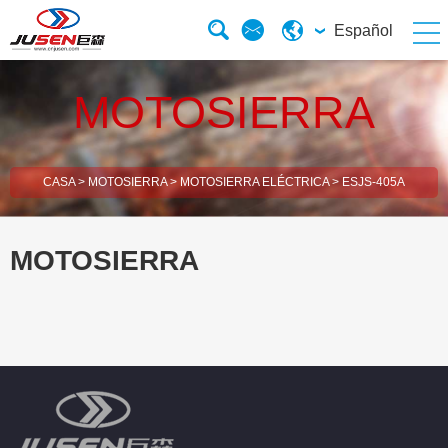
Español
MOTOSIERRA
CASA
>
MOTOSIERRA
>
MOTOSIERRA ELÉCTRICA
>
ESJS-405A
MOTOSIERRA
esBrush Cutter
esHedge Trimmer
esElectric Chainsaw
esGasoline Chainsaw