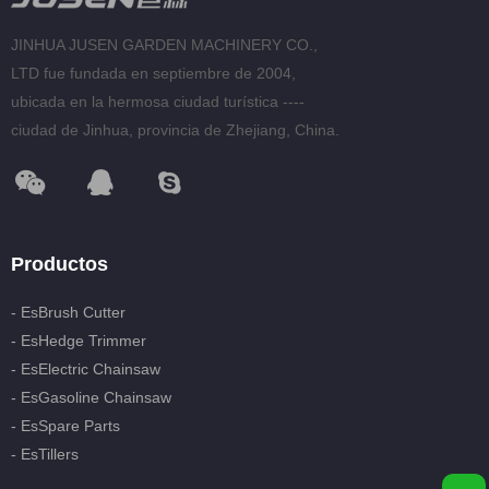
esSpare Parts
JINHUA JUSEN GARDEN MACHINERY CO.,
LTD fue fundada en septiembre de 2004,
esTillers
ubicada en la hermosa ciudad turística ----
ciudad de Jinhua, provincia de Zhejiang, China.
esGasoline Spray Engine
Productos
- EsBrush Cutter
- EsHedge Trimmer
- EsElectric Chainsaw
- EsGasoline Chainsaw
- EsSpare Parts
- EsTillers