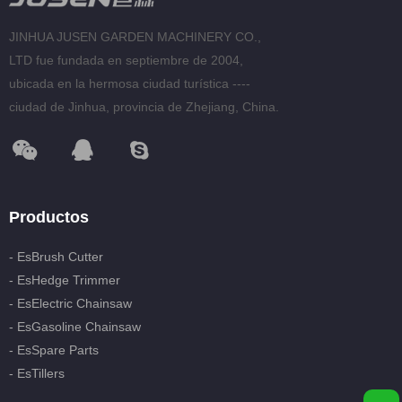
esSpare Parts
JINHUA JUSEN GARDEN MACHINERY CO.,
LTD fue fundada en septiembre de 2004,
esTillers
ubicada en la hermosa ciudad turística ----
ciudad de Jinhua, provincia de Zhejiang, China.
esGasoline Spray Engine
Productos
- EsBrush Cutter
- EsHedge Trimmer
- EsElectric Chainsaw
- EsGasoline Chainsaw
- EsSpare Parts
- EsTillers