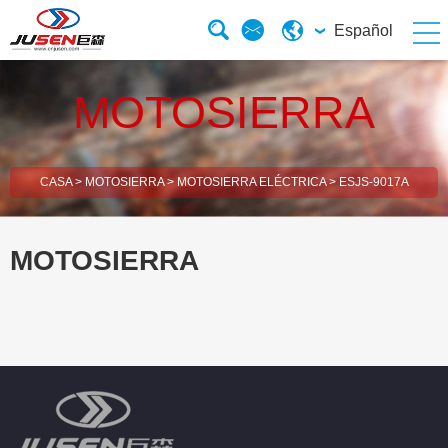
Español
MOTOSIERRA
CASA
>
MOTOSIERRA
>
MOTOSIERRA ELÉCTRICA
>
ESJS-9017A
MOTOSIERRA
esBrush Cutter
esHedge Trimmer
esElectric Chainsaw
esGasoline Chainsaw