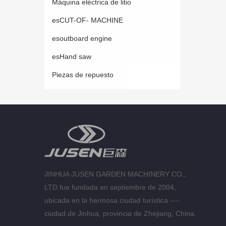
Máquina eléctrica de litio
esCUT-OF- MACHINE
esoutboard engine
esHand saw
Piezas de repuesto
JINHUA JUSEN GARDEN MACHINERY CO.,
LTD fue fundada en septiembre de 2004,
ubicada en la hermosa ciudad turística ----
ciudad de Jinhua, provincia de Zhejiang, China.