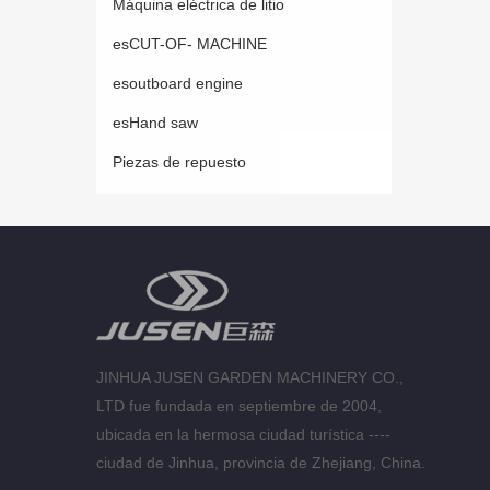
Máquina eléctrica de litio
esCUT-OF- MACHINE
esoutboard engine
esHand saw
Piezas de repuesto
JINHUA JUSEN GARDEN MACHINERY CO.,
LTD fue fundada en septiembre de 2004,
ubicada en la hermosa ciudad turística ----
ciudad de Jinhua, provincia de Zhejiang, China.