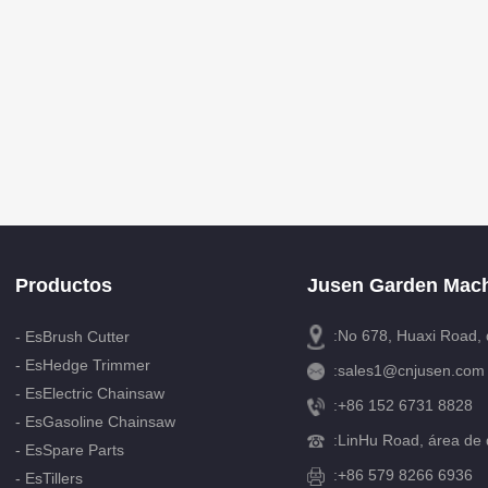
Productos
Jusen Garden Mach
:No 678, Huaxi Road, 
- EsBrush Cutter
- EsHedge Trimmer
:
sales1@cnjusen.com
- EsElectric Chainsaw
:
+86 152 6731 8828
- EsGasoline Chainsaw
:
LinHu Road, área de d
- EsSpare Parts
:+86 579 8266 6936
- EsTillers