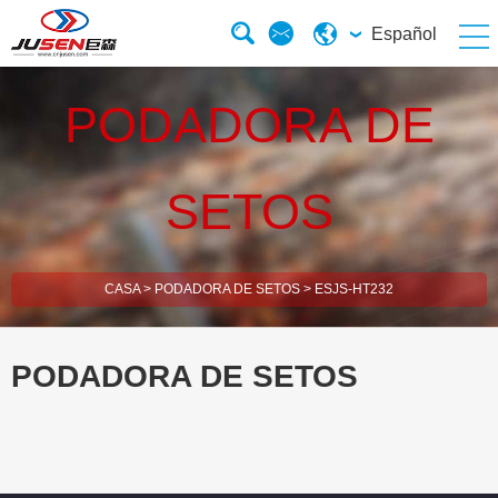
Español
PODADORA DE
SETOS
CASA
>
PODADORA DE SETOS
>
ESJS-HT232
PODADORA DE SETOS
esBrush Cutter
esHedge Trimmer