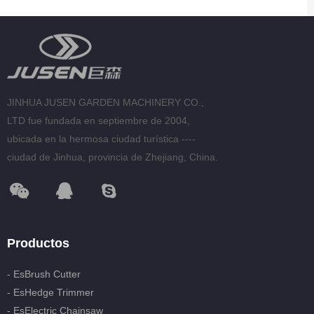
JINHUA JUSEN GARDEN MACHINERY CO.,
LTD fue fundada en septiembre de 2004,
ubicada en la hermosa ciudad turística ----
ciudad de Jinhua, provincia de Zhejiang, China.
Productos
- EsBrush Cutter
- EsHedge Trimmer
- EsElectric Chainsaw