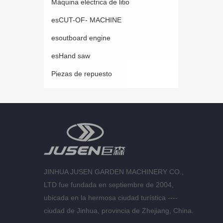
Máquina eléctrica de litio
esCUT-OF- MACHINE
esoutboard engine
esHand saw
Piezas de repuesto
JINHUA JUSEN GARDEN MACHINERY CO.,
LTD fue fundada en septiembre de 2004,
ubicada en la hermosa ciudad turística ----
ciudad de Jinhua, provincia de Zhejiang, China.