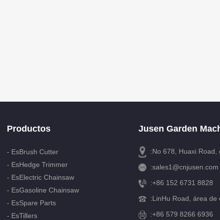
Productos
Jusen Garden Mach
:No 678, Huaxi Road, 
- EsBrush Cutter
- EsHedge Trimmer
:
sales1@cnjusen.com
- EsElectric Chainsaw
:
+86 152 6731 8828
- EsGasoline Chainsaw
:
LinHu Road, área de d
- EsSpare Parts
:+86 579 8266 6936
- EsTillers