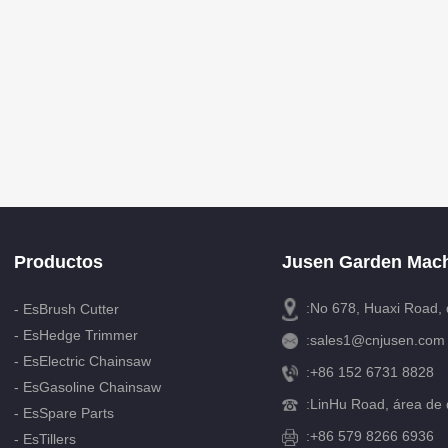
Productos
Jusen Garden Mach
:No 678, Huaxi Road, 
- EsBrush Cutter
- EsHedge Trimmer
:
sales1@cnjusen.com
- EsElectric Chainsaw
:
+86 152 6731 8828
- EsGasoline Chainsaw
:
LinHu Road, área de d
- EsSpare Parts
:+86 579 8266 6936
- EsTillers