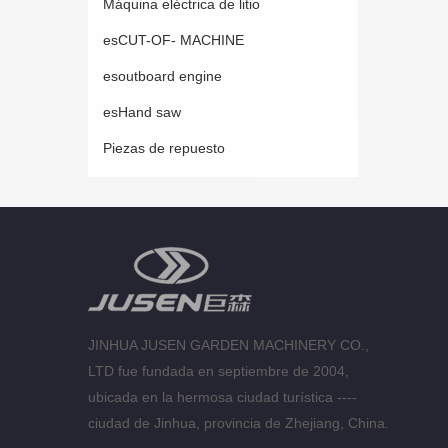
Máquina eléctrica de litio
esCUT-OF- MACHINE
esoutboard engine
esHand saw
Piezas de repuesto
JINHUA JUSEN GARDEN MACHINERY CO.,
LTD fue fundada en septiembre de 2004,
ubicada en la hermosa ciudad turística ----
ciudad de Jinhua, provincia de Zhejiang, China.