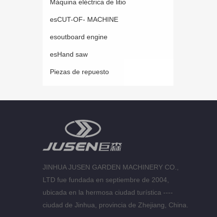
Máquina eléctrica de litio
esCUT-OF- MACHINE
esoutboard engine
esHand saw
Piezas de repuesto
JINHUA JUSEN GARDEN MACHINERY CO.,
LTD fue fundada en septiembre de 2004,
ubicada en la hermosa ciudad turística ----
ciudad de Jinhua, provincia de Zhejiang, China.