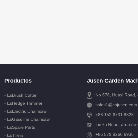
Productos
Jusen Garden Mach
:No 678, Huaxi Road, 
- EsBrush Cutter
- EsHedge Trimmer
:
sales1@cnjusen.com
- EsElectric Chainsaw
:
+86 152 6731 8828
- EsGasoline Chainsaw
:
LinHu Road, área de d
- EsSpare Parts
:+86 579 8266 6936
- EsTillers