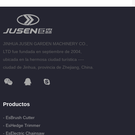
JINHUA JUSEN GARDEN MACHINERY CO.,
LTD fue fundada en septiembre de 2004,
ubicada en la hermosa ciudad turística ----
ciudad de Jinhua, provincia de Zhejiang, China.
Productos
- EsBrush Cutter
- EsHedge Trimmer
- EsElectric Chainsaw